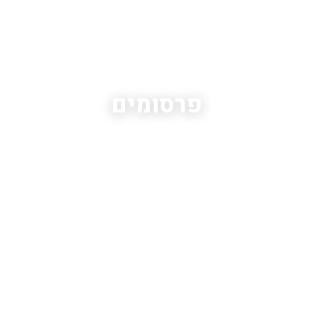
EKY LAW OFFICES
פרסומים
עדכונים משפטיים ורגולטוריים
בתחום האנרגיה והתשתיות