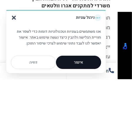
משרדי למתקנים אגרו וולטאים
תחום האנרגיה בהתיישבות החקלאית
ניהול עוגיות
מתפתח ומשתנה בקצב מהיר לאור שינויי
אנו משתמשים בעוגיות וטכנולוגיות דומות כדי לשפר את
רגולציה תדירים שמטרתם להגדיל את
חוויית הגלישה ולהבין כיצד נעשה שימוש באתר. אישור
יאפשר לנו לעבד נתוני שימוש לצרכי שיפור התוכן.
ייצור החשמל מאנרגיות מתחדשות ל-30%
עד שנת 2030. חוזר המציג את דו"ח הצוות
אישור
דחיה
הבין-משרדי למתקנים אגרו-וולטאים.
חייגו למשרד
שלחו מייל
להורדת הפרסום המלא
29/06/2022
אנרגיה ותשתיות - עקרונות למיזם אגרו
וולטאי – החלטת הנהלת רשות מקרקעי
ישראל