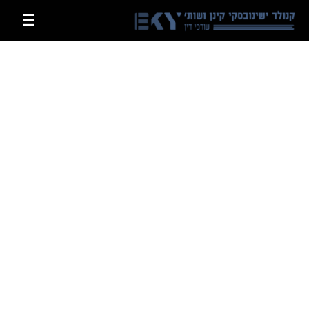
EKY
☰