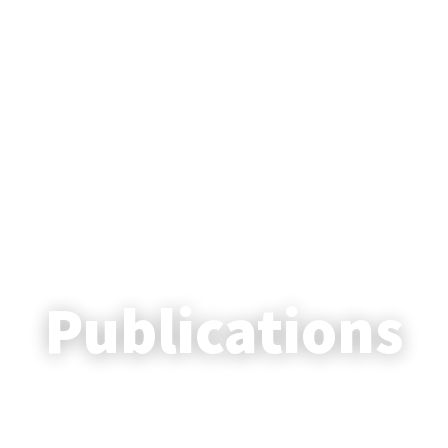
EKY LAW OFFICES
Publications
al and regulatory updates in energy and infrastruc